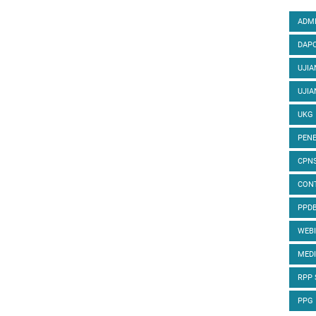
ADMI
DAPO
UJIA
UJIA
UKG
PENE
CPN
CON
PPD
WEB
MED
RPP
PPG