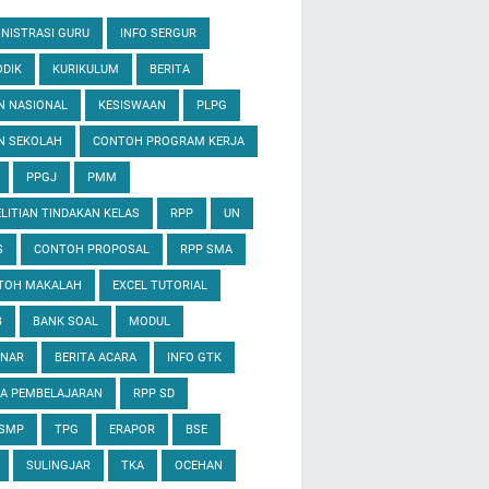
NISTRASI GURU
INFO SERGUR
DIK
KURIKULUM
BERITA
N NASIONAL
KESISWAAN
PLPG
N SEKOLAH
CONTOH PROGRAM KERJA
PPGJ
PMM
LITIAN TINDAKAN KELAS
RPP
UN
S
CONTOH PROPOSAL
RPP SMA
TOH MAKALAH
EXCEL TUTORIAL
B
BANK SOAL
MODUL
INAR
BERITA ACARA
INFO GTK
IA PEMBELAJARAN
RPP SD
 SMP
TPG
ERAPOR
BSE
SULINGJAR
TKA
OCEHAN