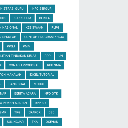
NISTRASI GURU
INFO SERGUR
DIK
KURIKULUM
BERITA
N NASIONAL
KESISWAAN
PLPG
N SEKOLAH
CONTOH PROGRAM KERJA
PPGJ
PMM
LITIAN TINDAKAN KELAS
RPP
UN
S
CONTOH PROPOSAL
RPP SMA
TOH MAKALAH
EXCEL TUTORIAL
B
BANK SOAL
MODUL
INAR
BERITA ACARA
INFO GTK
IA PEMBELAJARAN
RPP SD
 SMP
TPG
ERAPOR
BSE
SULINGJAR
TKA
OCEHAN