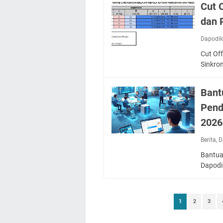
Cut 
dan 
Dapodi
Cut Of
Sinkro
Bant
Pend
2026
Berita
,
D
Bantuan
Dapodi
1
2
3