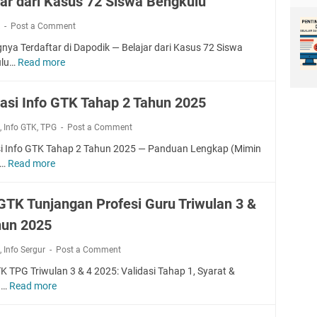
jar dari Kasus 72 Siswa Bengkulu
a
t
k
Post a Comment
e
nya Terdaftar di Dapodik — Belajar dari Kasus 72 Siswa
T
ulu…
Read more
B
P
e
G
l
F
dasi Info GTK Tahap 2 Tahun 2025
a
e
j
b
k
,
Info GTK
,
TPG
Post a Comment
a
r
si Info GTK Tahap 2 Tahun 2025 — Panduan Lengkap (Mimin
r
u
k…
Read more
V
d
a
a
a
r
l
r
i
 GTK Tunjangan Profesi Guru Triwulan 3 &
i
i
2
hun 2025
d
K
0
a
a
2
k
,
Info Sergur
Post a Comment
s
s
6
i
K TPG Triwulan 3 & 4 2025: Validasi Tahap 1, Syarat &
u
d
I
 …
Read more
s
I
a
n
7
n
n
f
2