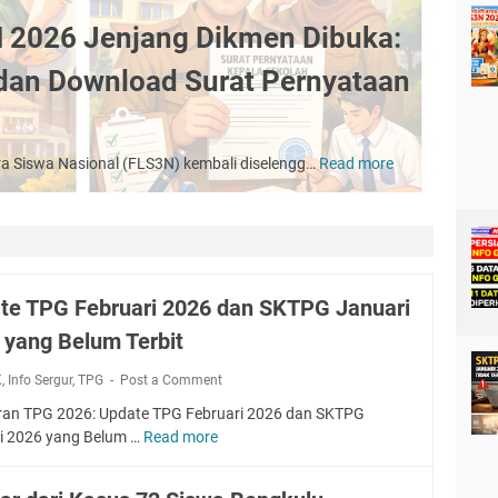
 2026 Jenjang Dikmen Dibuka:
an Download Surat Pernyataan
ra Siswa Nasional (FLS3N) kembali diselengg…
Read more
Pendaftaran
FLS3N
2026
Jenjang
Dikmen
Dibuka:
te TPG Februari 2026 dan SKTPG Januari
Panduan
Lengkap
 yang Belum Terbit
dan
Download
K
,
Info Sergur
,
TPG
Post a Comment
Surat
ran TPG 2026: Update TPG Februari 2026 dan SKTPG
Pernyataan
i 2026 yang Belum …
Read more
U
Kepala
p
Sekolah
d