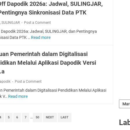
f
S
Off Dapodik 2026a: Jadwal, SULINGJAR,
o
S
o
K
G
Pentingnya Sinkronisasi Data PTK
i
G
T
T
s
T
P
k
,
SULINGJAR
K
Post a Comment
w
K
G
T
a
T
f Dapodik 2026a: Jadwal, SULINGJAR, dan Pentingnya
J
a
B
u
nisasi Data PTK …
Read more
a
C
h
e
n
n
u
a
n
j
u
t
uan Pemerintah dalam Digitalisasi
p
g
a
a
O
2
k
n
idikan Melalui Aplikasi Dapodik Versi
r
f
T
u
g
i
f
.a
a
l
a
2
D
h
u
n
0
a
apodik
Post a Comment
u
P
2
p
n
 Pemerintah dalam Digitalisasi Pendidikan Melalui Aplikasi
r
6
o
2
k V…
Read more
B
o
y
d
0
a
f
a
i
2
n
e
n
k
5
t
s
g
2
4
5
6
7
...
50
NEXT
LAST
La
u
i
B
0
a
G
e
2