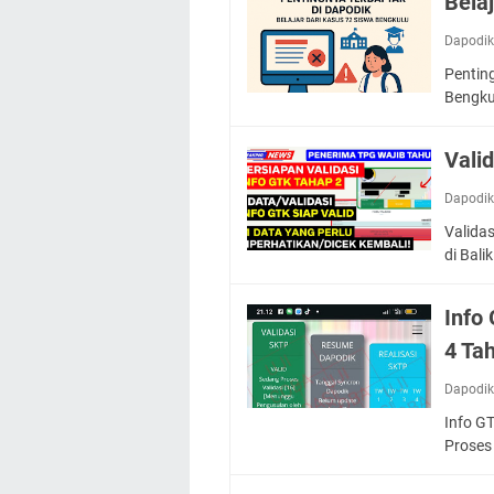
Bela
Dapodi
Penting
Bengk
Vali
Dapodi
Valida
di Bali
Info
4 Ta
Dapodi
Info GT
Proses