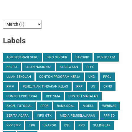
Labels
ADMINISTRASI GURU
INFO SERGUR
DAPODIK
KURIKULUM
BERITA
UJIAN NASIONAL
KESISWAAN
PLPG
UJIAN SEKOLAH
CONTOH PROGRAM KERJA
UKG
PPGJ
PMM
PENELITIAN TINDAKAN KELAS
RPP
UN
CPNS
CONTOH PROPOSAL
RPP SMA
CONTOH MAKALAH
EXCEL TUTORIAL
PPDB
BANK SOAL
MODUL
WEBINAR
BERITA ACARA
INFO GTK
MEDIA PEMBELAJARAN
RPP SD
RPP SMP
TPG
ERAPOR
BSE
PPG
SULINGJAR