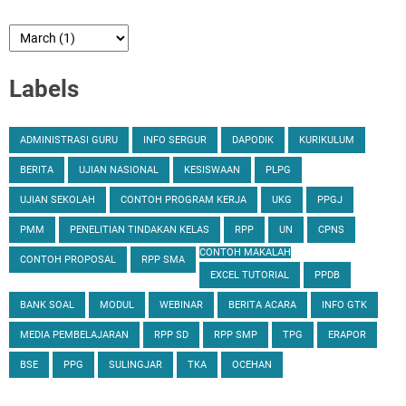
Labels
ADMINISTRASI GURU
INFO SERGUR
DAPODIK
KURIKULUM
BERITA
UJIAN NASIONAL
KESISWAAN
PLPG
UJIAN SEKOLAH
CONTOH PROGRAM KERJA
UKG
PPGJ
PMM
PENELITIAN TINDAKAN KELAS
RPP
UN
CPNS
CONTOH MAKALAH
CONTOH PROPOSAL
RPP SMA
EXCEL TUTORIAL
PPDB
BANK SOAL
MODUL
WEBINAR
BERITA ACARA
INFO GTK
MEDIA PEMBELAJARAN
RPP SD
RPP SMP
TPG
ERAPOR
BSE
PPG
SULINGJAR
TKA
OCEHAN