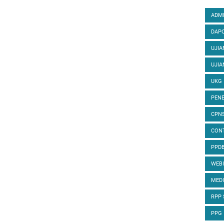
ADMI
DAPO
UJIA
UJIA
UKG
PENE
CPN
CON
PPD
WEB
MED
RPP
PPG