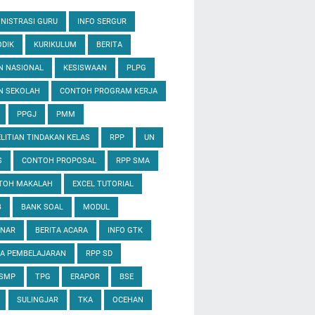
NISTRASI GURU
INFO SERGUR
DIK
KURIKULUM
BERITA
N NASIONAL
KESISWAAN
PLPG
N SEKOLAH
CONTOH PROGRAM KERJA
PPGJ
PMM
LITIAN TINDAKAN KELAS
RPP
UN
S
CONTOH PROPOSAL
RPP SMA
TOH MAKALAH
EXCEL TUTORIAL
B
BANK SOAL
MODUL
INAR
BERITA ACARA
INFO GTK
IA PEMBELAJARAN
RPP SD
 SMP
TPG
ERAPOR
BSE
SULINGJAR
TKA
OCEHAN