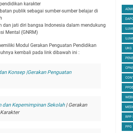
pendidikan karakter
ADMI
batan publik sebagai sumber-sumber belajar di
h
DAPO
 dan jati diri bangsa Indonesia dalam mendukung
UJIA
usi Mental (GNRM)
UJIA
memiliki Modul Gerakan Penguatan Pendidikan
UKG
uhnya kembali pada link dibawah ini :
PENE
CPN
dan Konsep |Gerakan Penguatan
CON
PPD
WEB
 dan Kepemimpinan Sekolah
| Gerakan
MED
Karakter
RPP
PPG