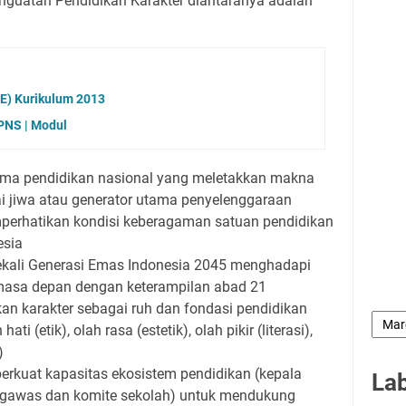
nguatan Pendidikan Karakter diantaranya adalah
SE) Kurikulum 2013
 PNS | Modul
ma pendidikan nasional yang meletakkan makna
ai jiwa atau generator utama penyelenggaraan
perhatikan kondisi keberagaman satuan pendidikan
esia
li Generasi Emas Indonesia 2045 menghadapi
masa depan dengan keterampilan abad 21
n karakter sebagai ruh dan fondasi pendidikan
ti (etik), olah rasa (estetik), olah pikir (literasi),
)
erkuat kapasitas ekosistem pendidikan (kepala
La
engawas dan komite sekolah) untuk mendukung