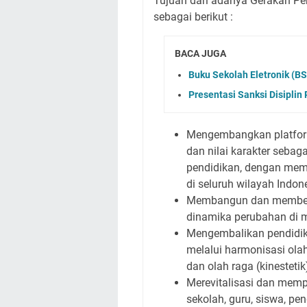
Tujuan dari adanya Gerakan Pe
sebagai berikut :
BACA JUGA
Buku Sekolah Eletronik (B
Presentasi Sanksi Disiplin
Mengembangkan platfor
dan nilai karakter sebag
pendidikan, dengan mem
di seluruh wilayah Indon
Membangun dan membeka
dinamika perubahan di 
Mengembalikan pendidika
melalui harmonisasi olah ha
dan olah raga (kinestetik
Merevitalisasi dan memp
sekolah, guru, siswa, p