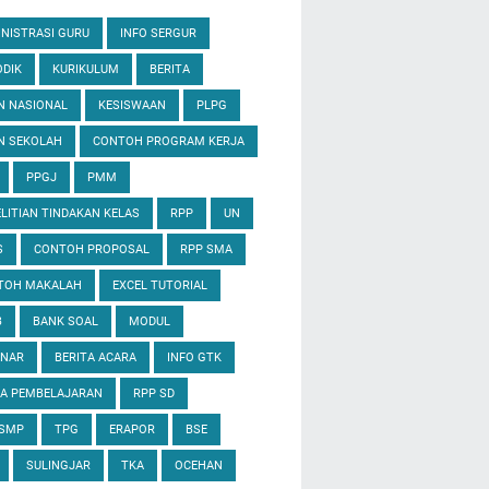
NISTRASI GURU
INFO SERGUR
DIK
KURIKULUM
BERITA
N NASIONAL
KESISWAAN
PLPG
N SEKOLAH
CONTOH PROGRAM KERJA
PPGJ
PMM
LITIAN TINDAKAN KELAS
RPP
UN
S
CONTOH PROPOSAL
RPP SMA
TOH MAKALAH
EXCEL TUTORIAL
B
BANK SOAL
MODUL
INAR
BERITA ACARA
INFO GTK
IA PEMBELAJARAN
RPP SD
 SMP
TPG
ERAPOR
BSE
SULINGJAR
TKA
OCEHAN