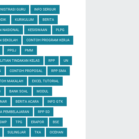
NISTRASI GURU
INFO SERGUR
DIK
KURIKULUM
BERITA
N NASIONAL
KESISWAAN
PLPG
N SEKOLAH
CONTOH PROGRAM KERJA
PPGJ
PMM
LITIAN TINDAKAN KELAS
RPP
UN
S
CONTOH PROPOSAL
RPP SMA
TOH MAKALAH
EXCEL TUTORIAL
B
BANK SOAL
MODUL
INAR
BERITA ACARA
INFO GTK
IA PEMBELAJARAN
RPP SD
 SMP
TPG
ERAPOR
BSE
SULINGJAR
TKA
OCEHAN