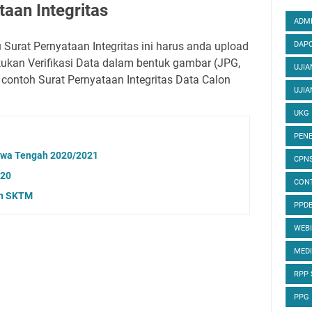
aan Integritas
ADMI
urat Pernyataan Integritas ini harus anda upload
DAPO
kan Verifikasi Data dalam bentuk gambar (JPG,
UJIA
contoh Surat Pernyataan Integritas Data Calon
UJIA
UKG
PENE
Jawa Tengah 2020/2021
CPN
020
CON
an SKTM
PPD
WEB
MED
RPP
PPG