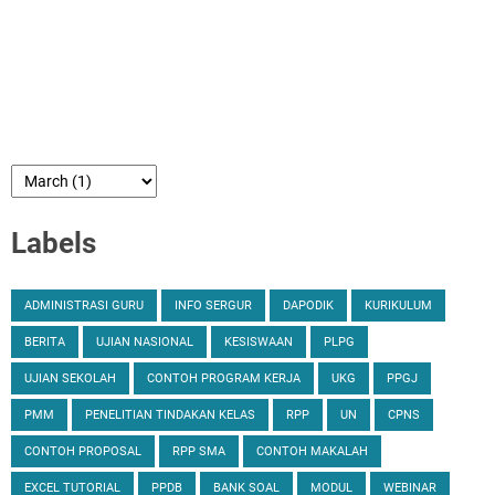
Labels
ADMINISTRASI GURU
INFO SERGUR
DAPODIK
KURIKULUM
BERITA
UJIAN NASIONAL
KESISWAAN
PLPG
UJIAN SEKOLAH
CONTOH PROGRAM KERJA
UKG
PPGJ
PMM
PENELITIAN TINDAKAN KELAS
RPP
UN
CPNS
CONTOH PROPOSAL
RPP SMA
CONTOH MAKALAH
EXCEL TUTORIAL
PPDB
BANK SOAL
MODUL
WEBINAR