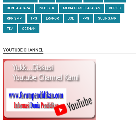
BERITA ACARA
INFO GTK
MEDIA PEMBELAJARAN
RPP SD
RPP SMP
TPG
ERAPOR
BSE
PPG
SULINGJAR
TKA
OCEHAN
YOUTUBE CHANNEL