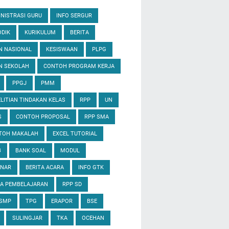
NISTRASI GURU
INFO SERGUR
DIK
KURIKULUM
BERITA
N NASIONAL
KESISWAAN
PLPG
N SEKOLAH
CONTOH PROGRAM KERJA
PPGJ
PMM
LITIAN TINDAKAN KELAS
RPP
UN
S
CONTOH PROPOSAL
RPP SMA
TOH MAKALAH
EXCEL TUTORIAL
B
BANK SOAL
MODUL
INAR
BERITA ACARA
INFO GTK
IA PEMBELAJARAN
RPP SD
 SMP
TPG
ERAPOR
BSE
SULINGJAR
TKA
OCEHAN