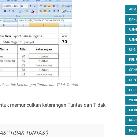
ADMI
DAPO
UJIA
UJIA
UKG
PENE
CPN
CON
tis untuk Keterangan Tuntas dan Tidak Tuntas
PPD
WEB
ntuk memunculkan keterangan Tuntas dan Tidak
MED
RPP
PPG
AS","TIDAK TUNTAS")