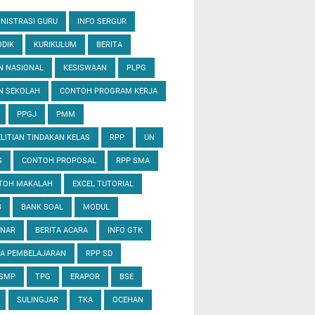
NISTRASI GURU
INFO SERGUR
DIK
KURIKULUM
BERITA
N NASIONAL
KESISWAAN
PLPG
N SEKOLAH
CONTOH PROGRAM KERJA
PPGJ
PMM
LITIAN TINDAKAN KELAS
RPP
UN
S
CONTOH PROPOSAL
RPP SMA
TOH MAKALAH
EXCEL TUTORIAL
B
BANK SOAL
MODUL
INAR
BERITA ACARA
INFO GTK
IA PEMBELAJARAN
RPP SD
 SMP
TPG
ERAPOR
BSE
SULINGJAR
TKA
OCEHAN