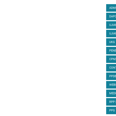
ADMI
DAPO
UJIA
UJIA
UKG
PENE
CPN
CON
PPD
WEB
MED
RPP
PPG