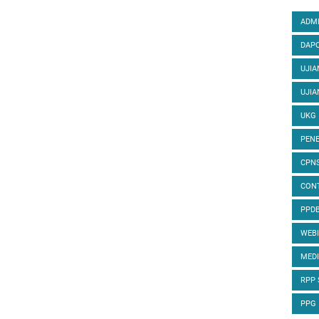
ADMI
DAPO
UJIA
UJIA
UKG
PENE
CPN
CON
PPD
WEB
MED
RPP
PPG