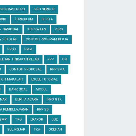
NISTRASI GURU
INFO SERGUR
DIK
KURIKULUM
BERITA
N NASIONAL
KESISWAAN
PLPG
N SEKOLAH
CONTOH PROGRAM KERJA
PPGJ
PMM
LITIAN TINDAKAN KELAS
RPP
UN
S
CONTOH PROPOSAL
RPP SMA
TOH MAKALAH
EXCEL TUTORIAL
B
BANK SOAL
MODUL
INAR
BERITA ACARA
INFO GTK
IA PEMBELAJARAN
RPP SD
 SMP
TPG
ERAPOR
BSE
SULINGJAR
TKA
OCEHAN