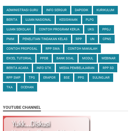
ADMINISTRASI GURU
INFO SERGUR
DAPODIK
KURIKULUM
BERITA
UJIAN NASIONAL
KESISWAAN
PLPG
UJIAN SEKOLAH
CONTOH PROGRAM KERJA
UKG
PPGJ
PMM
PENELITIAN TINDAKAN KELAS
RPP
UN
CPNS
CONTOH PROPOSAL
RPP SMA
CONTOH MAKALAH
EXCEL TUTORIAL
PPDB
BANK SOAL
MODUL
WEBINAR
BERITA ACARA
INFO GTK
MEDIA PEMBELAJARAN
RPP SD
RPP SMP
TPG
ERAPOR
BSE
PPG
SULINGJAR
TKA
OCEHAN
YOUTUBE CHANNEL