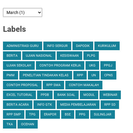
Labels
ADMINISTRASI GURU
INFO SERGUR
DAPODIK
KURIKULUM
BERITA
UJIAN NASIONAL
KESISWAAN
PLPG
UJIAN SEKOLAH
CONTOH PROGRAM KERJA
UKG
PPGJ
PMM
PENELITIAN TINDAKAN KELAS
RPP
UN
CPNS
CONTOH PROPOSAL
RPP SMA
CONTOH MAKALAH
EXCEL TUTORIAL
PPDB
BANK SOAL
MODUL
WEBINAR
BERITA ACARA
INFO GTK
MEDIA PEMBELAJARAN
RPP SD
RPP SMP
TPG
ERAPOR
BSE
PPG
SULINGJAR
TKA
OCEHAN