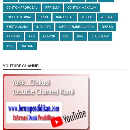
CONTOH PROPOSAL
RPP SMA
CONTOH MAKALAH
EXCEL TUTORIAL
PPDB
BANK SOAL
MODUL
WEBINAR
BERITA ACARA
INFO GTK
MEDIA PEMBELAJARAN
RPP SD
RPP SMP
TPG
ERAPOR
BSE
PPG
SULINGJAR
TKA
OCEHAN
YOUTUBE CHANNEL