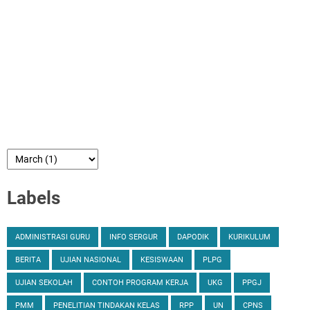
Labels
ADMINISTRASI GURU
INFO SERGUR
DAPODIK
KURIKULUM
BERITA
UJIAN NASIONAL
KESISWAAN
PLPG
UJIAN SEKOLAH
CONTOH PROGRAM KERJA
UKG
PPGJ
PMM
PENELITIAN TINDAKAN KELAS
RPP
UN
CPNS