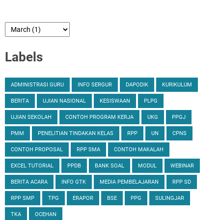
Labels
ADMINISTRASI GURU
INFO SERGUR
DAPODIK
KURIKULUM
BERITA
UJIAN NASIONAL
KESISWAAN
PLPG
UJIAN SEKOLAH
CONTOH PROGRAM KERJA
UKG
PPGJ
PMM
PENELITIAN TINDAKAN KELAS
RPP
UN
CPNS
CONTOH PROPOSAL
RPP SMA
CONTOH MAKALAH
EXCEL TUTORIAL
PPDB
BANK SOAL
MODUL
WEBINAR
BERITA ACARA
INFO GTK
MEDIA PEMBELAJARAN
RPP SD
RPP SMP
TPG
ERAPOR
BSE
PPG
SULINGJAR
TKA
OCEHAN