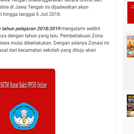
line di Jawa Tengah ini dijadwalkan akan
i hingga tanggal 6 Juli 2018.
 tahun pelajaran 2018/2019
mengalami sedikit
ya dengan tahun yang lalu. Pemberlakuan Zona
iswa mulai diberlakukan. Dengan adanya Zonasi ini
al dari kecamatan sekolah yang dituju akan