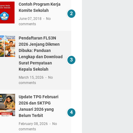
Contoh Program Kerja
Komite Sekolah
June 07, 2018
No
comments
Pendaftaran FLS3N
2026 Jenjang Dikmen
Dibuka: Panduan
Lengkap dan Download
Surat Pernyataan
Kepala Sekolah
March 15, 2026
No
comments
Update TPG Februari
2026 dan SKTPG
Januari 2026 yang
Belum Terbit
February 08, 2026
No
comments