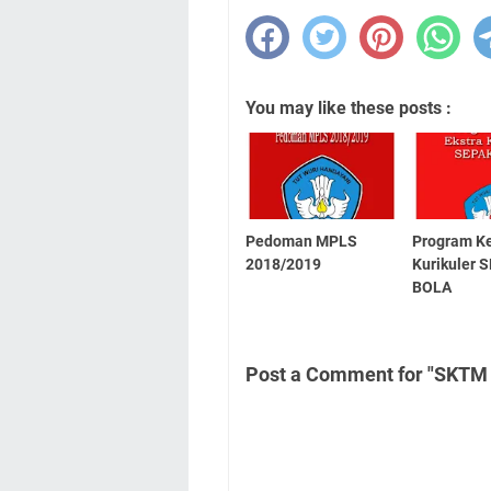
You may like these posts :
Pedoman MPLS
Program Ke
2018/2019
Kurikuler 
BOLA
Post a Comment for "SKTM 