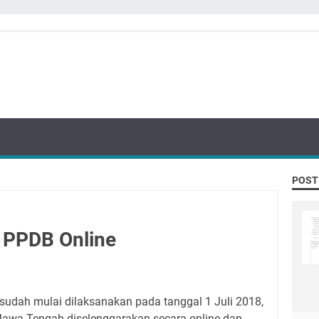
POST
 PPDB Online
sudah mulai dilaksanakan pada tanggal 1 Juli 2018,
Jawa Tengah diselenggarakan secara online dan