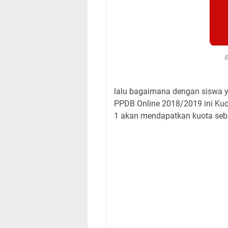
S
lalu bagaimana dengan siswa y
PPDB Online 2018/2019 ini Kuot
1 akan mendapatkan kuota seba