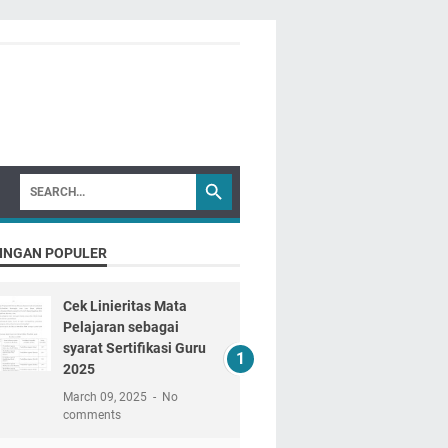
INGAN POPULER
Cek Linieritas Mata
Pelajaran sebagai
syarat Sertifikasi Guru
2025
March 09, 2025
No
comments