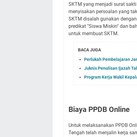
SKTM yang menjadi surat sakt
menyisakan persoalan yang tak 
SKTM disalah gunakan dengan 
predikat "Siswa Miskin" dan 
untuk membuat SKTM.
BACA JUGA
Perlukah Pembelajaran Ja
Juknis Penulisan Ijazah T
Program Kerja Wakil Kepa
Biaya PPDB Online
Untuk melaksanakan PPDB Onli
Tengah telah menjalin kerja 