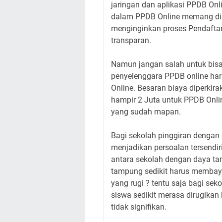
jaringan dan aplikasi PPDB Onl
dalam PPDB Online memang dia
menginginkan proses Pendaftara
transparan.
Namun jangan salah untuk bisa
penyelenggara PPDB online har
Online. Besaran biaya diperki
hampir 2 Juta untuk PPDB Onli
yang sudah mapan.
Bagi sekolah pinggiran dengan 
menjadikan persoalan tersend
antara sekolah dengan daya ta
tampung sedikit harus membay
yang rugi ? tentu saja bagi se
siswa sedikit merasa dirugika
tidak signifikan.