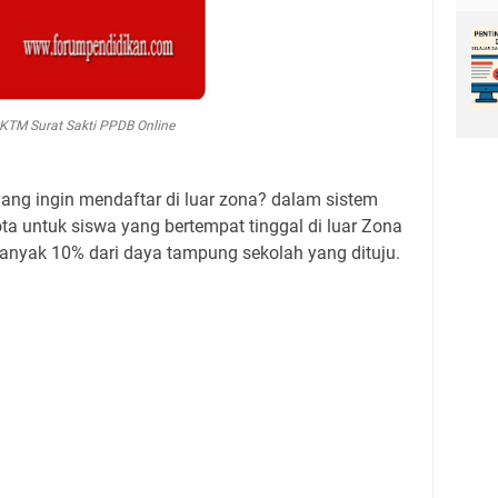
KTM Surat Sakti PPDB Online
ang ingin mendaftar di luar zona? dalam sistem
a untuk siswa yang bertempat tinggal di luar Zona
nyak 10% dari daya tampung sekolah yang dituju.