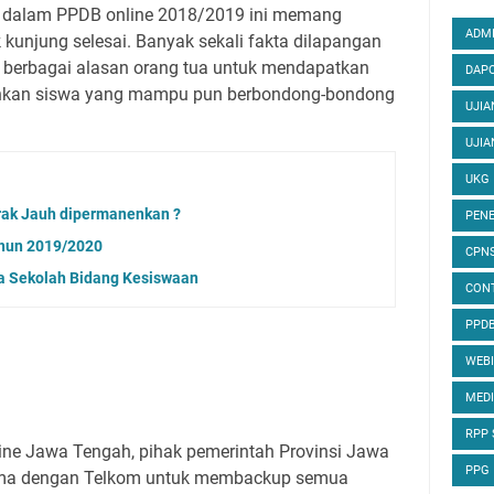
i dalam PPDB online 2018/2019 ini memang
ADMI
kunjung selesai. Banyak sekali fakta dilapangan
berbagai alasan orang tua untuk mendapatkan
DAPO
bahkan siswa yang mampu pun berbondong-bondong
UJIA
UJIA
UKG
rak Jauh dipermanenkan ?
PENE
ahun 2019/2020
CPN
la Sekolah Bidang Kesiswaan
CON
PPD
WEB
MED
RPP
ne Jawa Tengah, pihak pemerintah Provinsi Jawa
PPG
sama dengan Telkom untuk membackup semua