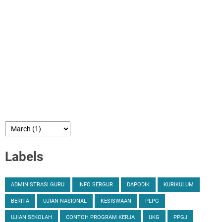
Labels
ADMINISTRASI GURU
INFO SERGUR
DAPODIK
KURIKULUM
BERITA
UJIAN NASIONAL
KESISWAAN
PLPG
UJIAN SEKOLAH
CONTOH PROGRAM KERJA
UKG
PPGJ