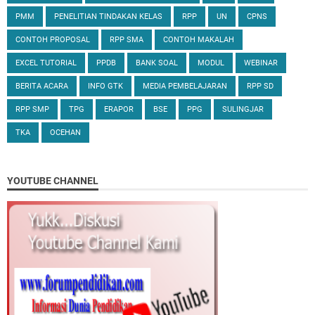
PMM
PENELITIAN TINDAKAN KELAS
RPP
UN
CPNS
CONTOH PROPOSAL
RPP SMA
CONTOH MAKALAH
EXCEL TUTORIAL
PPDB
BANK SOAL
MODUL
WEBINAR
BERITA ACARA
INFO GTK
MEDIA PEMBELAJARAN
RPP SD
RPP SMP
TPG
ERAPOR
BSE
PPG
SULINGJAR
TKA
OCEHAN
YOUTUBE CHANNEL