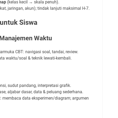
ahap
(kelas kecil → skala penuh).
at, jaringan, akun); tindak lanjuti maksimal H-7.
 untuk Siswa
 Manajemen Waktu
armuka CBT: navigasi soal, tandai, review.
rata waktu/soal & teknik lewati-kembali.
ensi, sudut pandang, interpretasi grafik.
tase, aljabar dasar, data & peluang sederhana.
l
: membaca data eksperimen/diagram; argumen