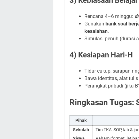
3) Kebiasaan Belajar
Rencana 4–6 minggu:
dr
Gunakan
bank soal berj
kesalahan
.
Simulasi penuh (durasi a
4) Kesiapan Hari-H
Tidur cukup, sarapan rin
Bawa identitas, alat tulis
Perangkat pribadi (jika B
Ringkasan Tugas: 
Pihak
Sekolah
Tim TKA, SOP, lab & ja
Siswa
Pahami format, latiha