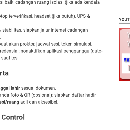
si baik, cadangan ruang isolasi (jika ada kendala
top terverifikasi, headset (jika butuh), UPS &
YOUT
& stabilitas, siapkan jalur internet cadangan
.
 buat akun proktor, jadwal sesi, token simulasi.
 kredensial; nonaktifkan aplikasi pengganggu (auto-
 saat tes.
rta
ggal lahir
sesuai dokumen.
anda foto & QR (opsional); siapkan daftar hadir.
esi/ruang
adil dan aksesibel.
 Control