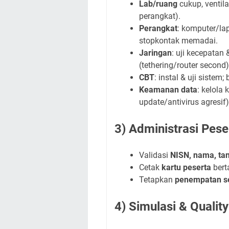
Lab/ruang
cukup, ventila
perangkat).
Perangkat
: komputer/lap
stopkontak memadai.
Jaringan
: uji kecepatan 
(tethering/router second)
CBT
: instal & uji sistem;
Keamanan data
: kelola
update/antivirus agresif)
3) Administrasi Pese
Validasi
NISN, nama, tan
Cetak
kartu peserta
bert
Tetapkan
penempatan s
4) Simulasi & Quality