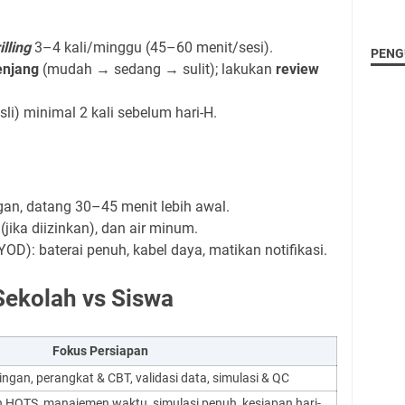
illing
3–4 kali/minggu (45–60 menit/sesi).
PENG
enjang
(mudah → sedang → sulit); lakukan
review
sli) minimal 2 kali sebelum hari-H.
gan, datang 30–45 menit lebih awal.
 (jika diizinkan), dan air minum.
YOD): baterai penuh, kabel daya, matikan notifikasi.
Sekolah vs Siswa
Fokus Persiapan
ringan, perangkat & CBT, validasi data, simulasi & QC
n HOTS, manajemen waktu, simulasi penuh, kesiapan hari-