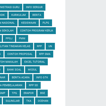
NISTRASI GURU
INFO SERGUR
DIK
KURIKULUM
BERITA
N NASIONAL
KESISWAAN
PLPG
N SEKOLAH
CONTOH PROGRAM KERJA
PPGJ
PMM
LITIAN TINDAKAN KELAS
RPP
UN
S
CONTOH PROPOSAL
RPP SMA
TOH MAKALAH
EXCEL TUTORIAL
B
BANK SOAL
MODUL
INAR
BERITA ACARA
INFO GTK
IA PEMBELAJARAN
RPP SD
 SMP
TPG
ERAPOR
BSE
SULINGJAR
TKA
OCEHAN