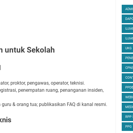
ADMI
DAPO
UJIA
UJIA
n untuk Sekolah
UKG
PENE
M
CPN
CON
ator, proktor, pengawas, operator, teknisi.
PPD
registrasi, penempatan ruang, penanganan insiden,
WEB
 guru & orang tua; publikasikan FAQ di kanal resmi.
MED
RPP
knis
PPG