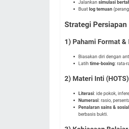
Jalankan
simulasi bert
Buat
log temuan
(perangk
Strategi Persiapan
1) Pahami Format &
Biasakan diri dengan ant
Latih
time-boxing
: rata-
2) Materi Inti (HOTS)
Literasi
: ide pokok, infer
Numerasi
: rasio, persen
Penalaran sains & sosia
berbasis bukti.