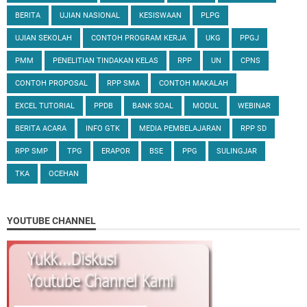
BERITA
UJIAN NASIONAL
KESISWAAN
PLPG
UJIAN SEKOLAH
CONTOH PROGRAM KERJA
UKG
PPGJ
PMM
PENELITIAN TINDAKAN KELAS
RPP
UN
CPNS
CONTOH PROPOSAL
RPP SMA
CONTOH MAKALAH
EXCEL TUTORIAL
PPDB
BANK SOAL
MODUL
WEBINAR
BERITA ACARA
INFO GTK
MEDIA PEMBELAJARAN
RPP SD
RPP SMP
TPG
ERAPOR
BSE
PPG
SULINGJAR
TKA
OCEHAN
YOUTUBE CHANNEL