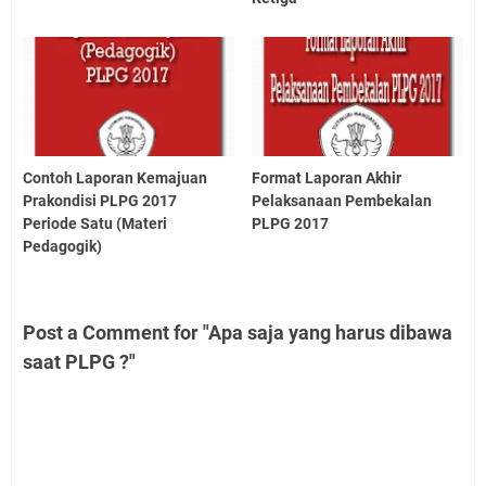
Contoh Laporan Kemajuan
Format Laporan Akhir
Prakondisi PLPG 2017
Pelaksanaan Pembekalan
Periode Satu (Materi
PLPG 2017
Pedagogik)
Post a Comment for "Apa saja yang harus dibawa
saat PLPG ?"