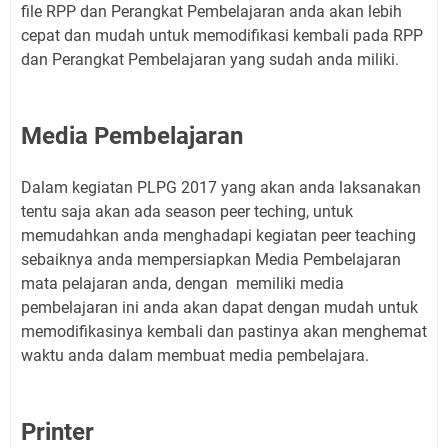
file RPP dan Perangkat Pembelajaran anda akan lebih
cepat dan mudah untuk memodifikasi kembali pada RPP
dan Perangkat Pembelajaran yang sudah anda miliki.
Media Pembelajaran
Dalam kegiatan PLPG 2017 yang akan anda laksanakan
tentu saja akan ada season peer teching, untuk
memudahkan anda menghadapi kegiatan peer teaching
sebaiknya anda mempersiapkan Media Pembelajaran
mata pelajaran anda, dengan memiliki media
pembelajaran ini anda akan dapat dengan mudah untuk
memodifikasinya kembali dan pastinya akan menghemat
waktu anda dalam membuat media pembelajara.
Printer