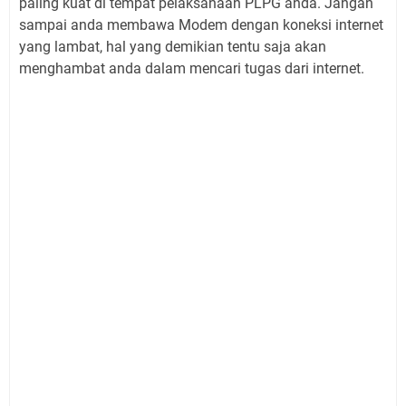
paling kuat di tempat pelaksanaan PLPG anda. Jangan
sampai anda membawa Modem dengan koneksi internet
yang lambat, hal yang demikian tentu saja akan
menghambat anda dalam mencari tugas dari internet.