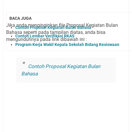
BACA JUGA
Jika anda menginginkan file Proposal Kegiatan Bulan
Contoh Proposal Kegiatan Bulan Bahasa
Bahasa seperti pada tampilan diatas, anda bisa
Contoh Lembar Verifikasi RKAS
mengunduhnya pada link dibawah ini :
Program Kerja Wakil Kepala Sekolah Bidang Kesiswaan
Contoh Proposal Kegiatan Bulan
Bahasa