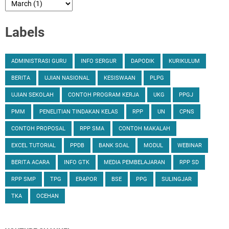
Labels
ADMINISTRASI GURU
INFO SERGUR
DAPODIK
KURIKULUM
BERITA
UJIAN NASIONAL
KESISWAAN
PLPG
UJIAN SEKOLAH
CONTOH PROGRAM KERJA
UKG
PPGJ
PMM
PENELITIAN TINDAKAN KELAS
RPP
UN
CPNS
CONTOH PROPOSAL
RPP SMA
CONTOH MAKALAH
EXCEL TUTORIAL
PPDB
BANK SOAL
MODUL
WEBINAR
BERITA ACARA
INFO GTK
MEDIA PEMBELAJARAN
RPP SD
RPP SMP
TPG
ERAPOR
BSE
PPG
SULINGJAR
TKA
OCEHAN