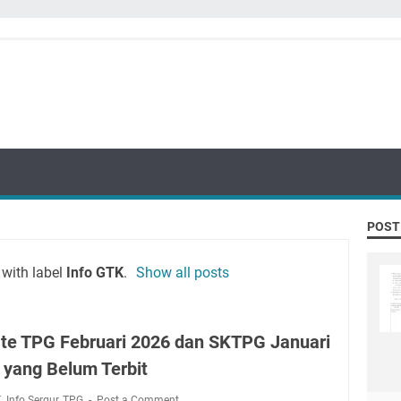
POST
with label
Info GTK
.
Show all posts
te TPG Februari 2026 dan SKTPG Januari
 yang Belum Terbit
K
,
Info Sergur
,
TPG
Post a Comment