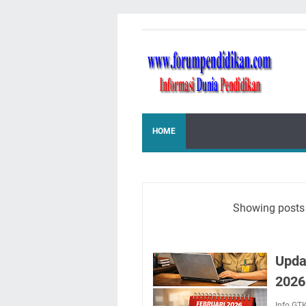
HOME
Showing posts 
Upda
2026
Info GT