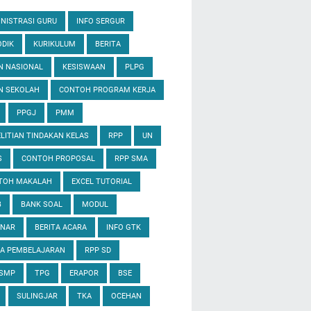
NISTRASI GURU
INFO SERGUR
DIK
KURIKULUM
BERITA
N NASIONAL
KESISWAAN
PLPG
N SEKOLAH
CONTOH PROGRAM KERJA
PPGJ
PMM
LITIAN TINDAKAN KELAS
RPP
UN
S
CONTOH PROPOSAL
RPP SMA
TOH MAKALAH
EXCEL TUTORIAL
B
BANK SOAL
MODUL
INAR
BERITA ACARA
INFO GTK
IA PEMBELAJARAN
RPP SD
 SMP
TPG
ERAPOR
BSE
SULINGJAR
TKA
OCEHAN