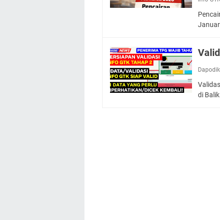
Pencai
Januar
Vali
Dapodi
Valida
di Bali