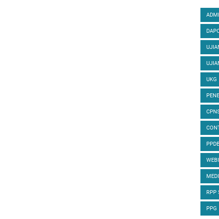
ADMI
DAPO
UJIA
UJIA
UKG
PENE
CPN
CON
PPD
WEB
MED
RPP
PPG