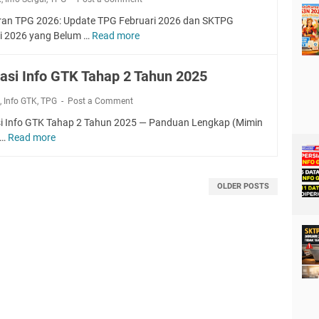
ran TPG 2026: Update TPG Februari 2026 dan SKTPG
i 2026 yang Belum …
Read more
U
p
d
dasi Info GTK Tahap 2 Tahun 2025
a
t
k
,
Info GTK
,
TPG
Post a Comment
e
si Info GTK Tahap 2 Tahun 2025 — Panduan Lengkap (Mimin
T
k…
Read more
V
P
a
G
l
F
i
e
OLDER POSTS
d
b
a
r
s
u
i
a
I
r
n
i
f
2
o
0
G