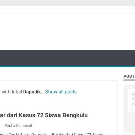
POST
 with label
Dapodik
.
Show all posts
jar dari Kasus 72 Siswa Bengkulu
k
Post a Comment
nya Terdaftar di Dapodik — Belajar dari Kasus 72 Siswa