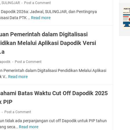
k
,
SULINGJAR
K
Post a Comment
w
K
T
a
T
f Dapodik 2026a: Jadwal, SULINGJAR, dan Pentingnya
a
B
u
nisasi Data PTK …
Read more
C
h
e
n
u
a
n
j
t
uan Pemerintah dalam Digitalisasi
p
g
a
O
2
k
n
idikan Melalui Aplikasi Dapodik Versi
f
T
u
g
f
.a
a
l
a
D
h
u
n
a
apodik
Post a Comment
u
P
p
n
 Pemerintah dalam Digitalisasi Pendidikan Melalui Aplikasi
r
o
2
k V…
Read more
B
o
d
0
a
f
i
2
n
e
k
hami Batas Waktu Cut Off Dapodik 2025
5
t
s
2
k PIP
u
i
0
a
G
2
k
Post a Comment
n
u
6
P
r
un tidak ada perpanjangan cut off Dapodik untuk PIP tahun
a
e
u
ang seca…
Read more
M
: