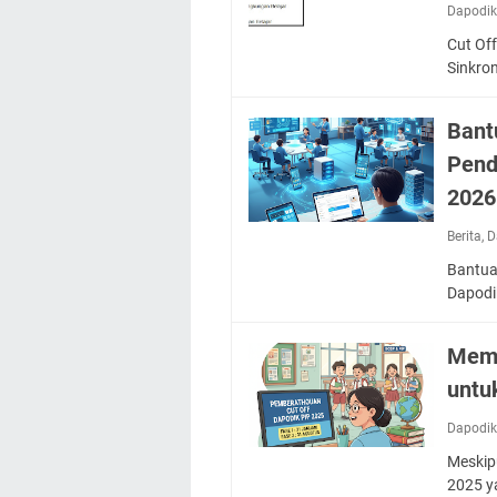
Dapodi
Cut Of
Sinkro
Bant
Pend
2026
Berita
,
D
Bantuan
Dapodi
Mema
untu
Dapodi
Meskip
2025 y