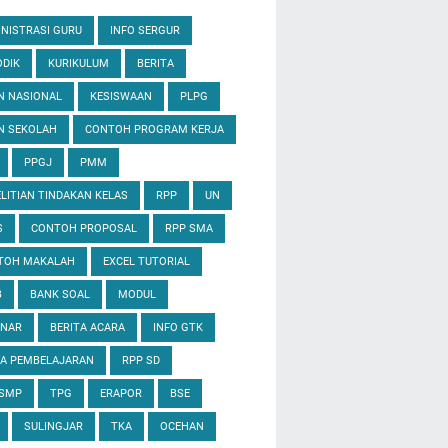
NISTRASI GURU
INFO SERGUR
DIK
KURIKULUM
BERITA
N NASIONAL
KESISWAAN
PLPG
N SEKOLAH
CONTOH PROGRAM KERJA
PPGJ
PMM
LITIAN TINDAKAN KELAS
RPP
UN
S
CONTOH PROPOSAL
RPP SMA
TOH MAKALAH
EXCEL TUTORIAL
B
BANK SOAL
MODUL
INAR
BERITA ACARA
INFO GTK
IA PEMBELAJARAN
RPP SD
 SMP
TPG
ERAPOR
BSE
SULINGJAR
TKA
OCEHAN