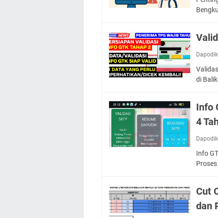
Bengk
Vali
Dapodi
Valida
di Bali
Info
4 Ta
Dapodi
Info GT
Proses
Cut 
dan 