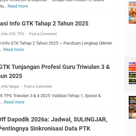
ulu…
Read more
B
e
l
dasi Info GTK Tahap 2 Tahun 2025
a
j
k
,
Info GTK
,
TPG
Post a Comment
a
si Info GTK Tahap 2 Tahun 2025 — Panduan Lengkap (Mimin
r
k…
Read more
V
d
a
a
l
r
 GTK Tunjangan Profesi Guru Triwulan 3 &
i
i
hun 2025
d
K
a
a
k
,
Info Sergur
Post a Comment
s
s
i
K TPG Triwulan 3 & 4 2025: Validasi Tahap 1, Syarat &
u
I
 …
Read more
s
I
n
7
n
f
2
f
Off Dapodik 2026a: Jadwal, SULINGJAR,
o
S
o
G
Pentingnya Sinkronisasi Data PTK
i
G
T
s
T